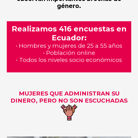
género.
Realizamos 416 encuestas en
Ecuador:
• Hombres y mujeres de 25 a 55 años
• Población online
• Todos los niveles socio económicos
MUJERES QUE ADMINISTRAN SU
DINERO, PERO NO SON ESCUCHADAS